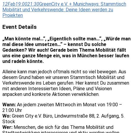
12
Feb
19:00
21:30
GreenCity e.V. + Munichways: Stammtisch
Mobilität und Verkehrswende: Deine Ideen werden zu
Projekten
Event Details
„Man könnte mal…“, „Eigentlich sollte man…“, „Würde man
mal diese Idee umsetzen…“ – kennst Du solche
Gedanken? Wir auch! Gerade beim Thema Mobilität fällt
uns eine ganze Menge ein, was in München besser laufen
und radeln könnte.
Alleine kann man jedoch oftmals nicht so viel bewegen. Aus
diesem Grund haben wir unseren Stammtisch Mobilität und
Verkehrswende ins Leben gerufen. Hier kannst Du zusammen
mit anderen Interessierten Ideen, Pläne und Visionen
anpacken und konkrete Aktionen verwirklichen.
Wann:
An jedem zweiten Mittwoch im Monat von 19:00 –
21:00 Uhr
Wo:
Green City e.V. Büro, Lindwurmstraße 88, 2. Aufgang, 5.
Stock
Wer:
Menschen, die sich für das Thema Mobilität und
Stadtentwicklung interessieren und aktiv werden wollen