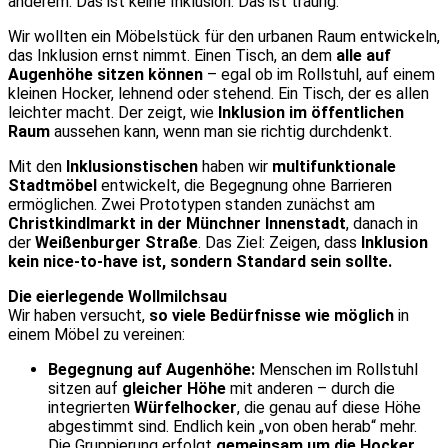
anderem. Das ist keine Inklusion. Das ist traurig.
Wir wollten ein Möbelstück für den urbanen Raum entwickeln,
das Inklusion ernst nimmt. Einen Tisch, an dem
alle auf
Augenhöhe sitzen können
– egal ob im Rollstuhl, auf einem
kleinen Hocker, lehnend oder stehend. Ein Tisch, der es allen
leichter macht. Der zeigt, wie
Inklusion im öffentlichen
Raum
aussehen kann, wenn man sie richtig durchdenkt.
Mit den
Inklusionstischen
haben wir
multifunktionale
Stadtmöbel
entwickelt, die Begegnung ohne Barrieren
ermöglichen. Zwei Prototypen standen zunächst am
Christkindlmarkt in der Münchner Innenstadt
, danach in
der
Weißenburger Straße
. Das Ziel: Zeigen, dass
Inklusion
kein nice-to-have ist, sondern Standard sein sollte.
Die eierlegende Wollmilchsau
Wir haben versucht,
so viele Bedürfnisse wie möglich
in
einem Möbel zu vereinen:
Begegnung auf Augenhöhe:
Menschen im Rollstuhl
sitzen auf
gleicher Höhe
mit anderen – durch die
integrierten
Würfelhocker
, die genau auf diese Höhe
abgestimmt sind. Endlich kein „von oben herab“ mehr.
Die Gruppierung erfolgt
gemeinsam um die Hocker
,