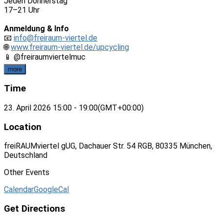
Jeden Donnerstag
17–21 Uhr
Anmeldung & Info
📧
info@freiraum-viertel.de
🌐
www.freiraum-viertel.de/upcycling
📱 @freiraumviertelmuc
more
Time
23. April 2026
15:00
-
19:00
(GMT+00:00)
Location
freiRAUMviertel gUG, Dachauer Str. 54 RGB, 80335 München,
Deutschland
Other Events
Calendar
GoogleCal
Get Directions